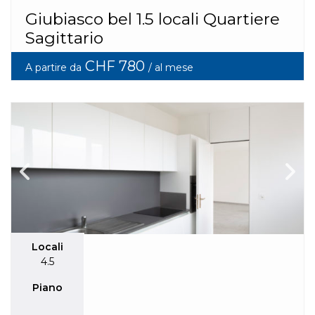
Giubiasco bel 1.5 locali Quartiere
Sagittario
CHF 780
A partire da
/ al mese
Locali
4.5
Piano