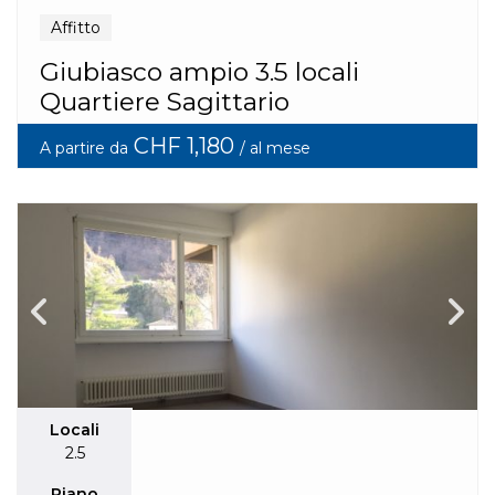
Affitto
Giubiasco ampio 3.5 locali
Quartiere Sagittario
CHF 1,180
A partire da
/ al mese
Locali
2.5
Piano