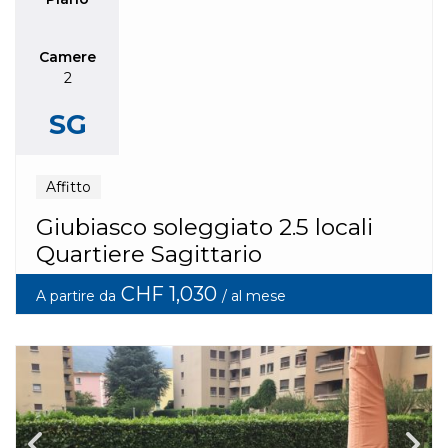
Camere
2
SG
Affitto
Giubiasco soleggiato 2.5 locali
Quartiere Sagittario
CHF 1,030
A partire da
/ al mese