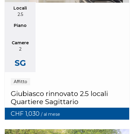
Locali
2.5
Piano
Camere
2
SG
Affitto
Giubiasco rinnovato 2.5 locali
Quartiere Sagittario
CHF 1,030
/ al mese